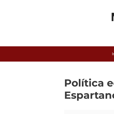
Saltar
al
contenido
I
Política 
Espartan