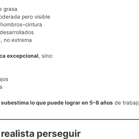
e grasa
derada pero visible
 hombros–cintura
 desarrollados
a, no extrema
ica excepcional
, sino:
ajos
s
s
subestima lo que puede lograr en 5–8 años
de trabajo
realista perseguir