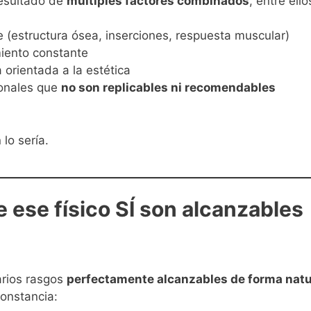
 resultado de
múltiples factores combinados
, entre ello
e (estructura ósea, inserciones, respuesta muscular)
iento constante
a orientada a la estética
sonales que
no son replicables ni recomendables
lo sería.
 ese físico SÍ son alcanzables
varios rasgos
perfectamente alcanzables de forma natu
onstancia: