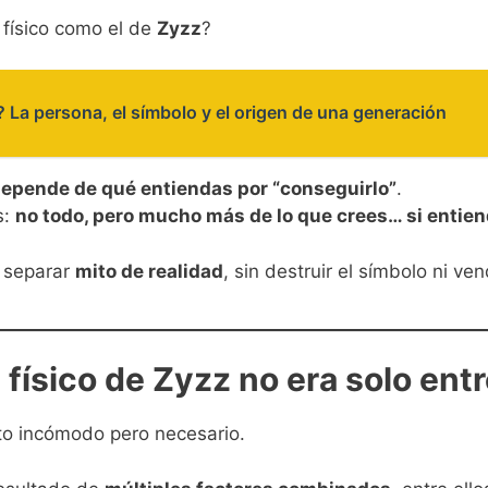
físico como el de
Zyzz
?
 La persona, el símbolo y el origen de una generación
epende de qué entiendas por “conseguirlo”
.
s:
no todo, pero mucho más de lo que crees… si entien
a separar
mito de realidad
, sin destruir el símbolo ni ve
l físico de Zyzz no era solo en
o incómodo pero necesario.