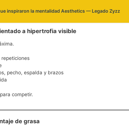
que inspiraron la mentalidad Aesthetics — Legado Zyzz
ientado a hipertrofia visible
áxima.
 repeticiones
e
s, pecho, espalda y brazos
ida
 para competir.
entaje de grasa