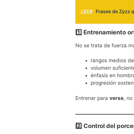
LEER
Frases de Zyzz 
1️⃣ Entrenamiento or
No se trata de fuerza m
rangos medios de
volumen suficient
énfasis en hombro
progresión sosten
Entrenar para
verse
, no
2️⃣ Control del porc