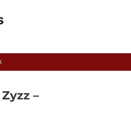
s
 Zyzz –