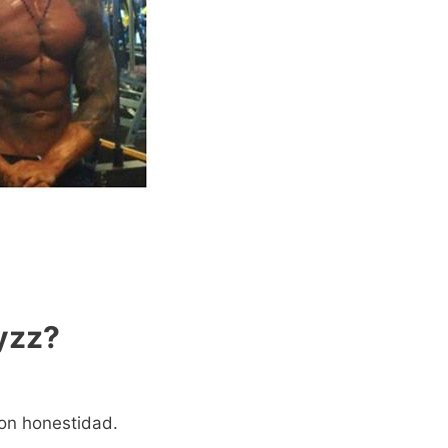
yzz?
on honestidad.