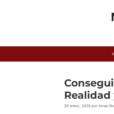
Saltar
al
contenido
I
Conseguir
Realidad 
26 enero, 2026
por
Arnau Ro