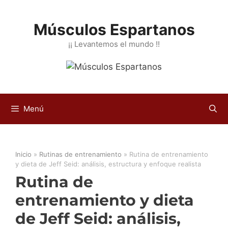
Saltar
al
Músculos Espartanos
contenido
¡¡ Levantemos el mundo !!
Menú
Inicio
»
Rutinas de entrenamiento
»
Rutina de entrenamiento
y dieta de Jeff Seid: análisis, estructura y enfoque realista
Rutina de
entrenamiento y dieta
de Jeff Seid: análisis,