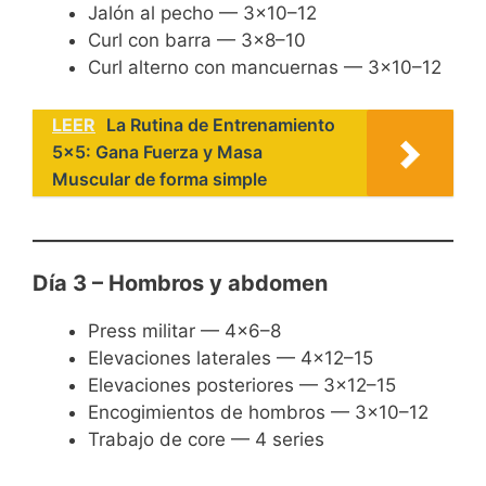
Jalón al pecho — 3×10–12
Curl con barra — 3×8–10
Curl alterno con mancuernas — 3×10–12
LEER
La Rutina de Entrenamiento
5x5: Gana Fuerza y Masa
Muscular de forma simple
Día 3 – Hombros y abdomen
Press militar — 4×6–8
Elevaciones laterales — 4×12–15
Elevaciones posteriores — 3×12–15
Encogimientos de hombros — 3×10–12
Trabajo de core — 4 series