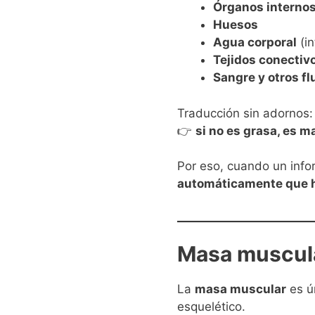
Órganos interno
Huesos
Agua corporal
(in
Tejidos conectiv
Sangre y otros fl
Traducción sin adornos:
👉
si no es grasa, es 
Por eso, cuando un inf
automáticamente que 
Masa muscula
La
masa muscular
es ú
esquelético.