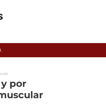
s
scular
y por
muscular