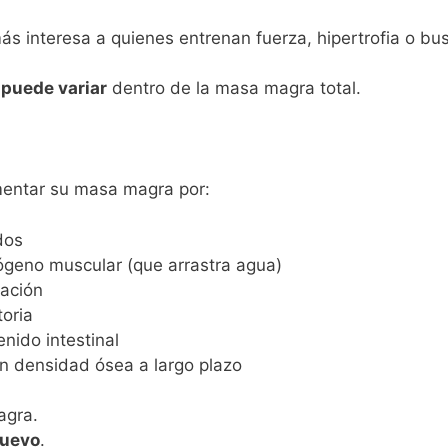
s interesa a quienes entrenan fuerza, hipertrofia o bu
 puede variar
dentro de la masa magra total.
entar su masa magra por:
dos
ógeno muscular (que arrastra agua)
tación
toria
nido intestinal
n densidad ósea a largo plazo
agra.
nuevo
.