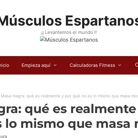
Músculos Espartano
¡¡ Levantemos el mundo !!
nicio
Empieza aquí
Calculadoras Fitness
»
Masa magra: qué es realmente y por qué no es lo mismo que masa mu
ra: qué es realmente 
s lo mismo que masa 
oura