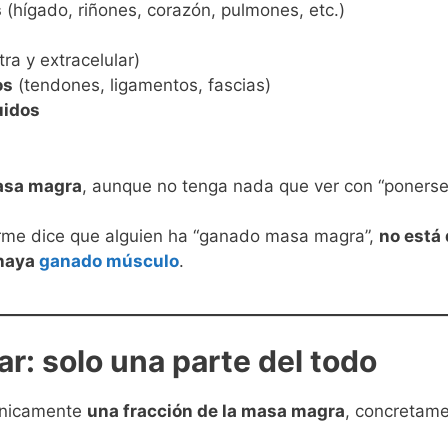
s
(hígado, riñones, corazón, pulmones, etc.)
tra y extracelular)
os
(tendones, ligamentos, fascias)
uidos
masa magra
, aunque no tenga nada que ver con “ponerse 
orme dice que alguien ha “ganado masa magra”,
no está
haya
ganado músculo
.
r: solo una parte del todo
nicamente
una fracción de la masa magra
, concretame