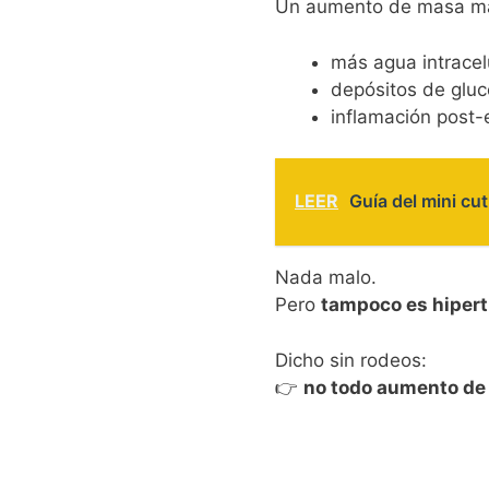
Un aumento de masa ma
más agua intracel
depósitos de gluc
inflamación post
LEER
Guía del mini cu
Nada malo.
Pero
tampoco es hipertr
Dicho sin rodeos:
👉
no todo aumento de