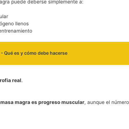
gra puede deberse simplemente a:
ular
ógeno llenos
-entrenamiento
t - Qué es y cómo debe hacerse
ofia real
.
 masa magra es progreso muscular
, aunque el número