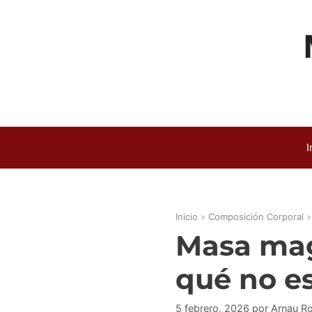
Saltar
al
contenido
I
Inicio
»
Composición Corporal
Masa mag
qué no e
5 febrero, 2026
por
Arnau R