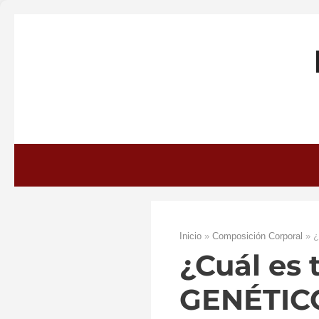
Saltar
al
contenido
Inicio
»
Composición Corporal
»
¿
¿Cuál es
GENÉTIC