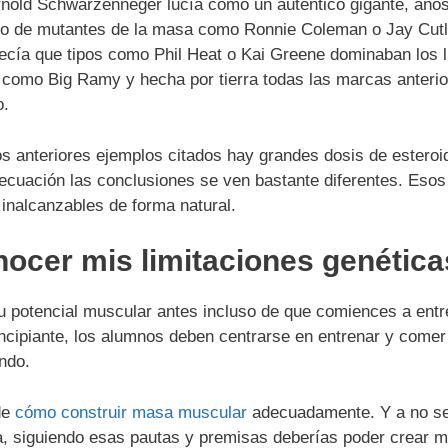
nold Schwarzenneger lucía como un auténtico gigante, años
do de mutantes de la masa como Ronnie Coleman o Jay Cutl
cía que tipos como Phil Heat o Kai Greene dominaban los lím
 como Big Ramy y hecha por tierra todas las marcas anterio
o.
s anteriores ejemplos citados hay grandes dosis de esteroi
 ecuación las conclusiones se ven bastante diferentes.
Esos
nalcanzables de forma natural.
ocer mis limitaciones genétic
u potencial muscular antes incluso de que comiences a entre
incipiante, los alumnos deben centrarse en entrenar y come
ndo.
de
cómo construir masa muscular
adecuadamente. Y a no se
, siguiendo esas pautas y premisas deberías poder crear m