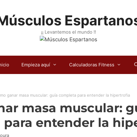
Músculos Espartano
¡¡ Levantemos el mundo !!
nicio
Empieza aquí
Calculadoras Fitness
mo ganar masa muscular: guía completa para entender la hipertrofia
ar masa muscular: g
para entender la hipe
Roura