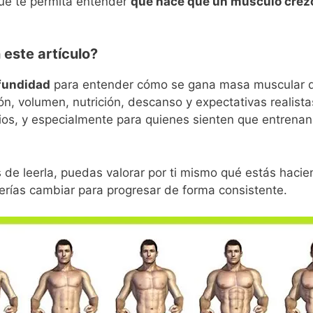
ue te permita entender
qué hace que un músculo crez
este artículo?
fundidad
para entender cómo se gana masa muscular d
ón, volumen, nutrición, descanso y expectativas realist
dios, y especialmente para quienes sienten que entren
 de leerla, puedas valorar por ti mismo qué estás hacie
rías cambiar para progresar de forma consistente.