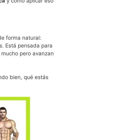
ca
y cómo aplicar eso
e forma natural:
as. Está pensada para
an mucho pero avanzan
ndo bien, qué estás