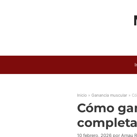
Saltar
al
contenido
I
Inicio
»
Ganancia muscular
»
Có
Cómo gan
completa 
10 febrero, 2026
por
Arnau 