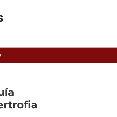
s
uía
rtrofia