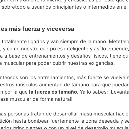
sobretodo a usuarios principiantes o intermedios en el
es más fuerza y viceversa
 totalmente ligados y van siempre de la mano. Métetel
, y como nuestro cuerpo es inteligente y así lo entiend
 base de entrenamientos y desafíos físicos, tiene qu
muscular para poder cubrir nuestras exigencias.
intensos son los entrenamientos, más fuerte se vuelve 
estros músculos aumentan de tamaño para que puedan
ón por la que
la fuerza es tamaño
. Ya lo sabes: ¡Levan
masa muscular de forma natural!
as personas tratan de desarrollar masa muscular hacie
etición hasta bombear fuertemente la zona deseada y sen
uarios principiantes o con un nivel de desarrollo muscu