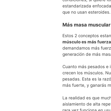
estandarizada enfocada 
que no usan esteroides.
Más masa muscular 
Estos 2 conceptos estan
músculo es más fuerza
demandamos más fuerza a
generación de más masa 
Cuanto más pesados ​​e 
crecen los músculos.
Nu
pesadas.
Esta es la raz
más fuerte, ​​y ganarás 
La realidad es que much
aislamiento de alta rep
rara vez funciona en us