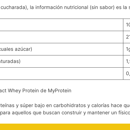
cucharada), la información nutricional (sin sabor) es la 
1
2
cuales azúcar)
1
aturadas)
1,
0
pact Whey Protein de MyProtein
oteínas y súper bajo en carbohidratos y calorías hace q
 para aquellos que buscan construir y mantener un físic