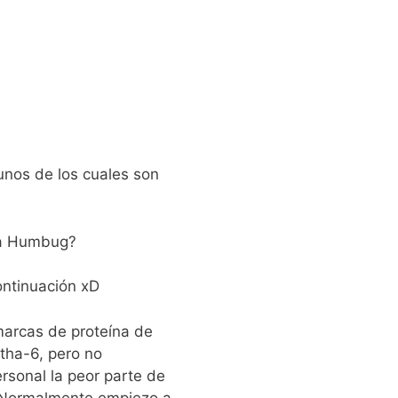
unos de los cuales son
r a Humbug?
ontinuación xD
marcas de proteína de
ha-6, pero no
rsonal la peor parte de
e. Normalmente empiezo a