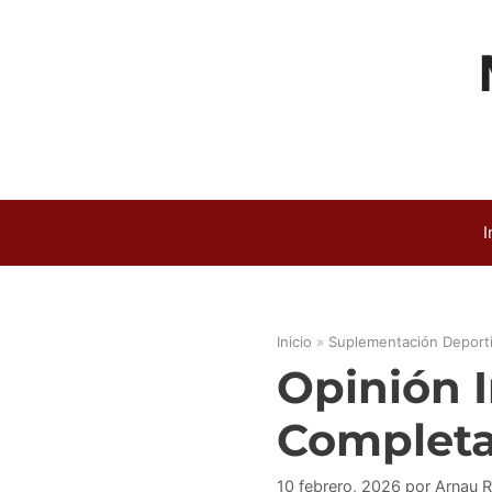
Saltar
al
contenido
I
Inicio
»
Suplementación Deport
Opinión 
Complet
10 febrero, 2026
por
Arnau 