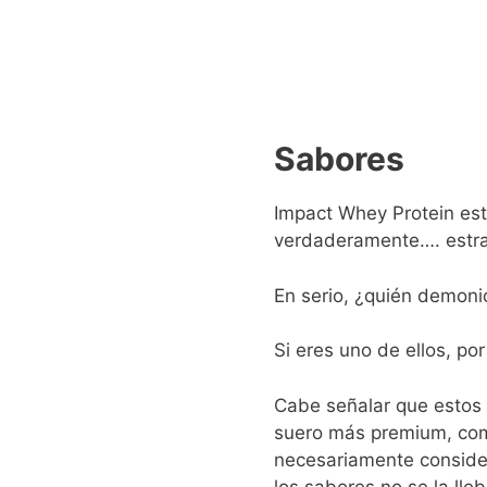
Sabores
Impact Whey Protein est
verdaderamente…. estraf
En serio, ¿quién demon
Si eres uno de ellos, po
Cabe señalar que estos 
suero más premium, c
necesariamente considero
los sabores no se la ll