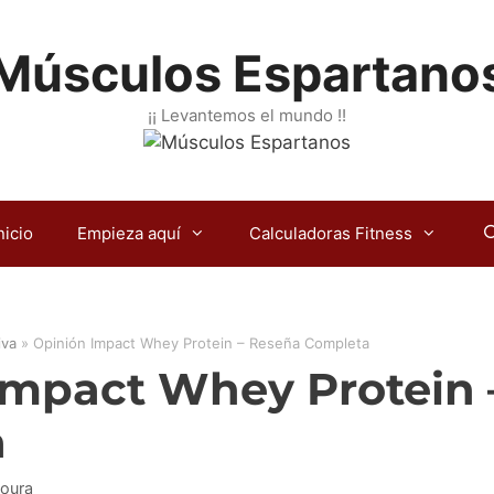
Músculos Espartano
¡¡ Levantemos el mundo !!
nicio
Empieza aquí
Calculadoras Fitness
iva
»
Opinión Impact Whey Protein – Reseña Completa
Impact Whey Protein 
a
Roura