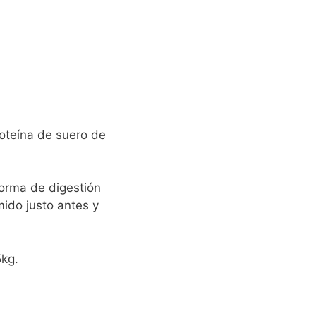
teína de suero de
orma de digestión
mido justo antes y
5kg.