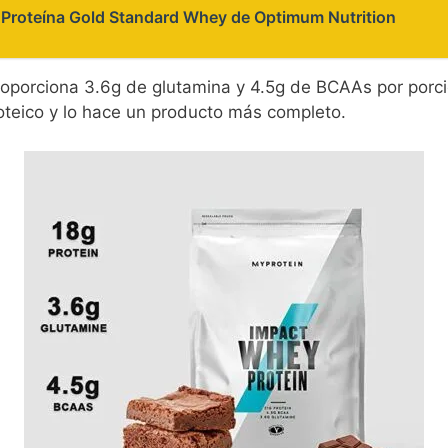
a Proteína Gold Standard Whey de Optimum Nutrition
porciona 3.6g de glutamina y 4.5g de BCAAs por porci
teico y lo hace un producto más completo.