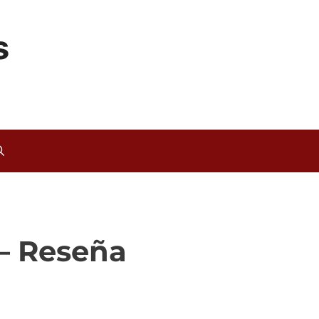
s
– Reseña