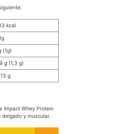
siguiente:
03 kcal
1g
g (1g)
9 g (1,3 g)
,13 g
ue Impact Whey Protein
o delgado y muscular.