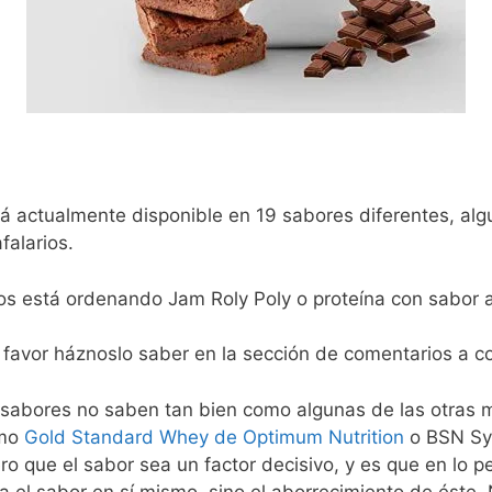
á actualmente disponible en 19 sabores diferentes, alg
alarios.
ios está ordenando Jam Roly Poly o proteína con sabo
r favor háznoslo saber en la sección de comentarios a c
sabores no saben tan bien como algunas de las otras 
omo
Gold Standard Whey de Optimum Nutrition
o BSN Syt
 que el sabor sea un factor decisivo, y es que en lo pe
eba el sabor en sí mismo, sino el aborrecimiento de ést