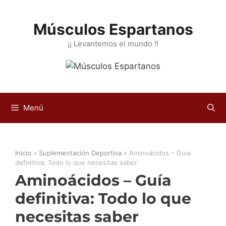
Saltar
al
Músculos Espartanos
contenido
¡¡ Levantemos el mundo !!
Menú
Inicio
»
Suplementación Deportiva
»
Aminoácidos – Guía
definitiva: Todo lo que necesitas saber
Aminoácidos – Guía
definitiva: Todo lo que
necesitas saber