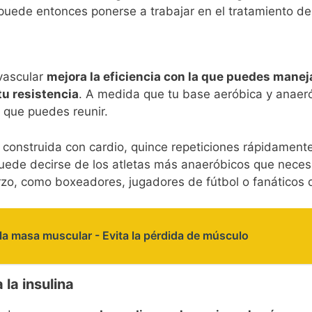
puede entonces ponerse a trabajar en el tratamiento d
vascular
mejora la eficiencia con la que puedes manej
tu resistencia
. A medida que tu base aeróbica y anaeró
 que puedes reunir.
s construida con cardio, quince repeticiones rápidament
ede decirse de los atletas más anaeróbicos que necesi
rzo, como boxeadores, jugadores de fútbol o fanáticos 
a masa muscular - Evita la pérdida de músculo
 la insulina