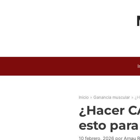
Saltar
al
contenido
I
Inicio
»
Ganancia muscular
»
¿H
¿Hacer C
esto para
10 febrero, 2026
por
Arnau 